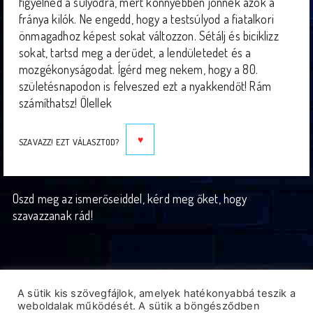
figyelned a súlyodra, mert könnyebben jönnek azok a
fránya kilók. Ne engedd, hogy a testsúlyod a fiatalkori
önmagadhoz képest sokat változzon. Sétálj és biciklizz
sokat, tartsd meg a derűdet, a lendületedet és a
mozgékonyságodat. Ígérd meg nekem, hogy a 80.
születésnapodon is felveszed ezt a nyakkendőt! Rám
számíthatsz! Ölellek
♥︎
SZAVAZZ! EZT VÁLASZTOD?
Oszd meg az ismerőseiddel, kérd meg őket, hogy
szavazzanak rád!
A sütik kis szövegfájlok, amelyek hatékonyabbá teszik a
© Minden jog fenntartva Készítette
balibelak
weboldalak működését. A sütik a böngésződben