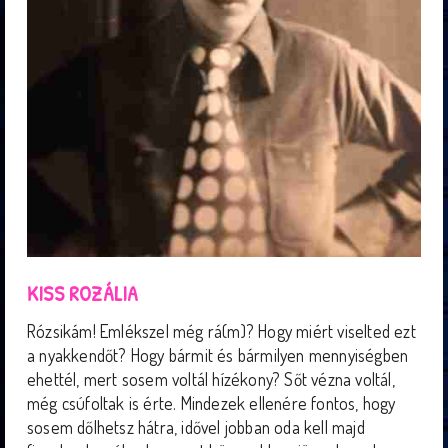
KISS ROZÁLIA
Rózsikám! Emlékszel még rá(m)? Hogy miért viselted ezt
a nyakkendőt? Hogy bármit és bármilyen mennyiségben
ehettél, mert sosem voltál hízékony? Sőt vézna voltál,
még csúfoltak is érte. Mindezek ellenére fontos, hogy
sosem dőlhetsz hátra, idővel jobban oda kell majd