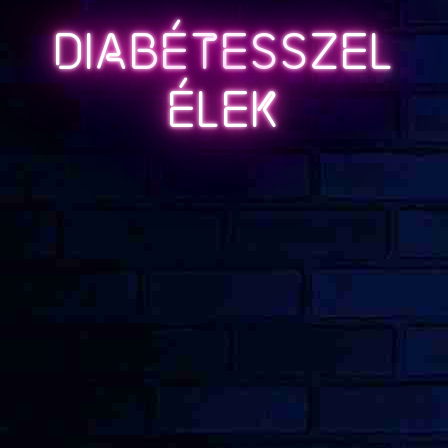
Diabétesszel
élek