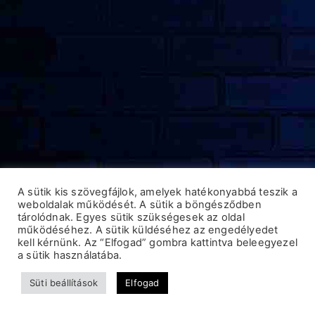
A sütik kis szövegfájlok, amelyek hatékonyabbá teszik a
weboldalak működését. A sütik a böngésződben
tárolódnak. Egyes sütik szükségesek az oldal
működéséhez. A sütik küldéséhez az engedélyedet
kell kérnünk. Az “Elfogad” gombra kattintva beleegyezel
a sütik használatába.
Süti beállítások
Elfogad